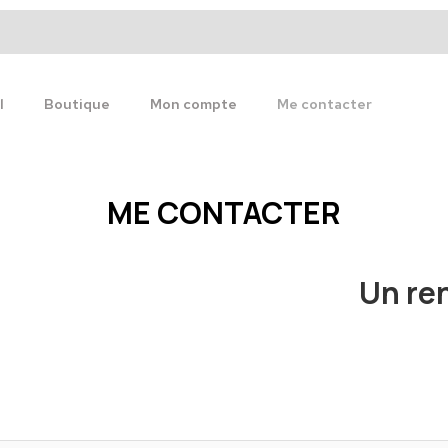
l
Boutique
Mon compte
Me contacter
ME CONTACTER
Un re